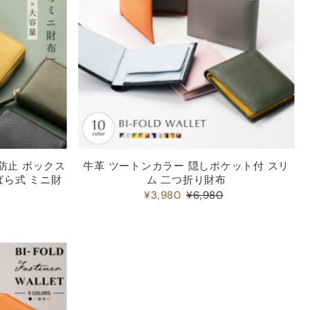
防止 ボックス
牛革 ツートンカラー 隠しポケット付 スリ
ばら式 ミニ財
ム 二つ折り財布
¥3,980
¥6,980