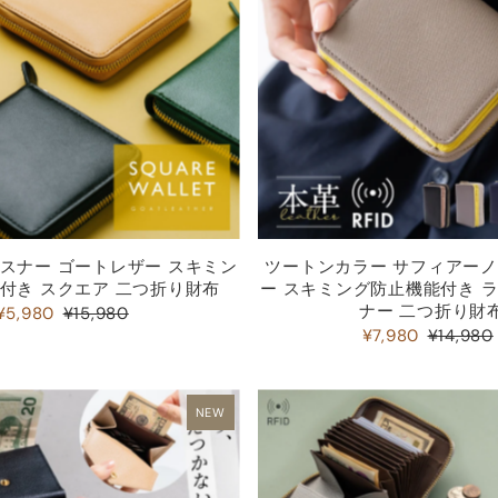
価格の安い順
価格の高い順
古い商品順
新着順
スナー ゴートレザー スキミン
ツートンカラー サフィアー
付き スクエア 二つ折り財布
ー スキミング防止機能付き 
ナー 二つ折り財
¥5,980
¥15,980
¥7,980
¥14,980
NEW