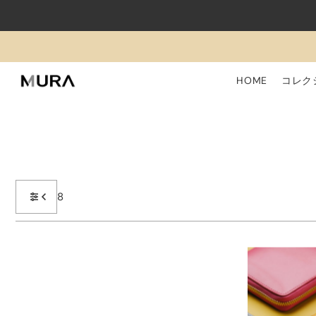
Translation missing: ja.accessibility.skip_to_text
HOME
コレク
8