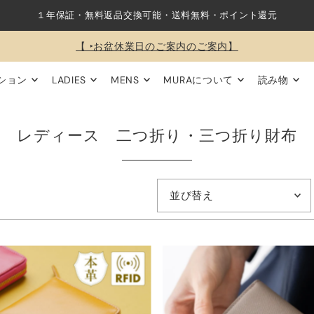
１年保証・無料返品交換可能・送料無料・ポイント還元
【 ‣お盆休業日のご案内のご案内】
ション
LADIES
MENS
MURAについて
読み物
レディース 二つ折り・三つ折り財布
オススメ
関連性が最も高い
ベストセラー
アルファベット順, A-Z
アルファベット順, Z-A