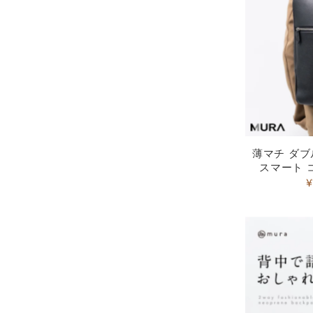
薄マチ ダ
スマート 
¥