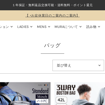
１年保証・無料返品交換可能・送料無料・ポイント還元
【 ‣お盆休業日のご案内のご案内】
ション
LADIES
MENS
MURAについて
読み物
バッグ
オススメ
関連性が最も高い
ベストセラー
アルファベット順, A-Z
アルファベット順, Z-A