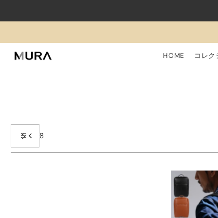
Translation missing: ja.accessibility.skip_to_text
HOME
コレク
8