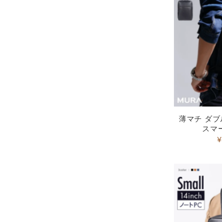
薄マチ ダ
スマ
¥