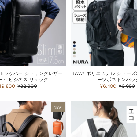
価格の安い順
価格の高い順
古い商品順
新着順
ブルジッパー シュリンクレザー
3WAY ポリエステル シュー
ート ビジネス リュック
ーツボストンバッ
19,800
¥32,800
¥6,480
¥9,980
NEW