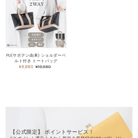
アルファベット順, A-Z
アルファベット順, Z-A
価格の安い順
価格の高い順
古い商品順
新着順
PU(サボテン由来) ショルダーベ
ルト付き トートバッグ
¥8,980
¥19,980
【公式限定】 ポイントサービス！