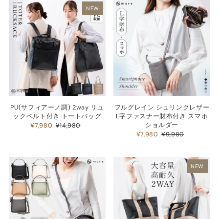
NEW
ベストセラー
アルファベット順, A-Z
アルファベット順, Z-A
価格の安い順
価格の高い順
古い商品順
新着順
PU(サフィアーノ調) 2way リュ
フルグレイン シュリンクレザー
ックベルト付き トートバッグ
L字ファスナー財布付き スマホ
ショルダー
¥7,980
¥14,980
¥7,980
¥9,980
NEW