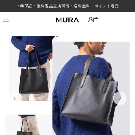
１年保証・無料返品交換可能・送料無料・ポイント還元
Translation missing: ja.accessibility.skip_to_text