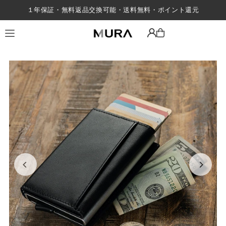
１年保証・無料返品交換可能・送料無料・ポイント還元
Translation missing: ja.accessibility.skip_to_text