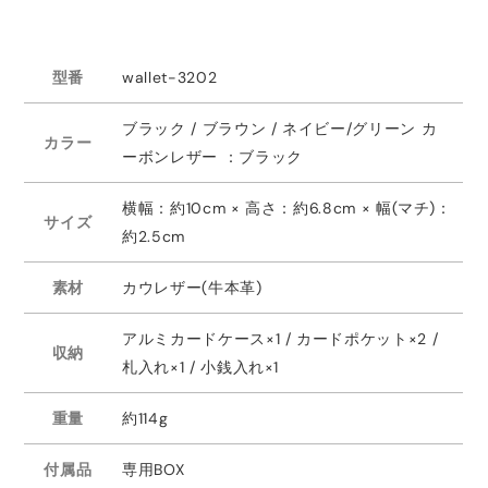
型番
wallet-3202
ブラック / ブラウン / ネイビー/グリーン カ
カラー
ーボンレザー ：ブラック
横幅：約10cm × 高さ：約6.8cm × 幅(マチ)：
サイズ
約2.5cm
素材
カウレザー(牛本革)
アルミカードケース×1 / カードポケット×2 /
収納
札入れ×1 / 小銭入れ×1
重量
約114g
付属品
専用BOX