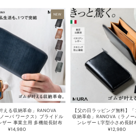
NEW
叶える収納革命」RANOVA
【父の日ラッピング無料】「
ラノーバ ワークス）ブライドル
収納革命」RANOVA（ラノ
レザー 事業主用 多機能長財布
ンレザー L字型小さめ長財布
¥14,980
¥12,980