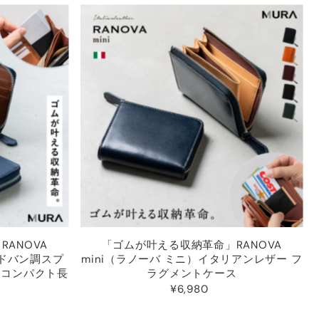
ANOVA
「ゴムが叶える収納革命」RANOVA
ードバン調スプ
mini（ラノーバ ミニ）イタリアンレザー フ
 コンパクト長
ラグメントケース
¥6,980