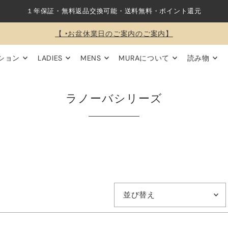
１年保証・無料返品交換可能・送料無料・ポイント還元
【 ‣お盆休業日のご案内のご案内】
ション
LADIES
MENS
MURAについて
読み物
ラノーバシリーズ
オススメ