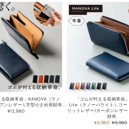
関連性が最も高い
ベストセラー
アルファベット順, A-Z
アルファベット順, Z-A
価格の安い順
価格の高い順
古い商品順
新着順
る収納革命」RANOVA（ラノ
「ゴムが叶える収納革命」R
アンレザー L字型小さめ長財布
Lite（ラノーバライト）コ
リットレザー/カーボンレザー
¥12,980
財布
¥4,980
¥9,980